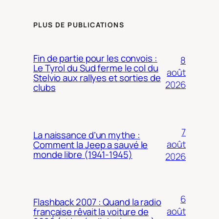
PLUS DE PUBLICATIONS
Fin de partie pour les convois :
8
Le Tyrol du Sud ferme le col du
août
Stelvio aux rallyes et sorties de
2026
clubs
7
La naissance d’un mythe :
août
Comment la Jeep a sauvé le
monde libre (1941-1945)
2026
6
Flashback 2007 : Quand la radio
août
française rêvait la voiture de