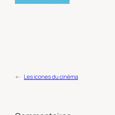
←
Les icones du cinéma