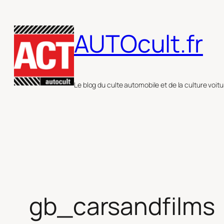
Aller
au
AUTOcult.fr
contenu
Le blog du culte automobile et de la culture voitu
gb_carsandfilms