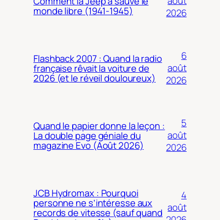
août
Comment la Jeep a sauvé le
monde libre (1941-1945)
2026
6
Flashback 2007 : Quand la radio
août
française rêvait la voiture de
2026 (et le réveil douloureux)
2026
5
Quand le papier donne la leçon :
août
La double page géniale du
magazine Evo (Août 2026)
2026
JCB Hydromax : Pourquoi
4
personne ne s’intéresse aux
août
records de vitesse (sauf quand
2026