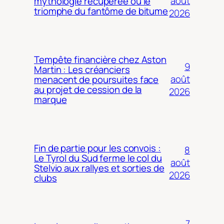
août
mythologie récupérée ou le
triomphe du fantôme de bitume
2026
Tempête financière chez Aston
9
Martin : Les créanciers
août
menacent de poursuites face
au projet de cession de la
2026
marque
Fin de partie pour les convois :
8
Le Tyrol du Sud ferme le col du
août
Stelvio aux rallyes et sorties de
2026
clubs
7