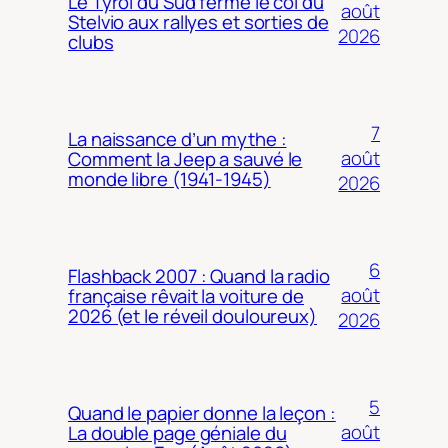
Le Tyrol du Sud ferme le col du
août
Stelvio aux rallyes et sorties de
2026
clubs
7
La naissance d’un mythe :
août
Comment la Jeep a sauvé le
monde libre (1941-1945)
2026
6
Flashback 2007 : Quand la radio
août
française rêvait la voiture de
2026 (et le réveil douloureux)
2026
5
Quand le papier donne la leçon :
août
La double page géniale du