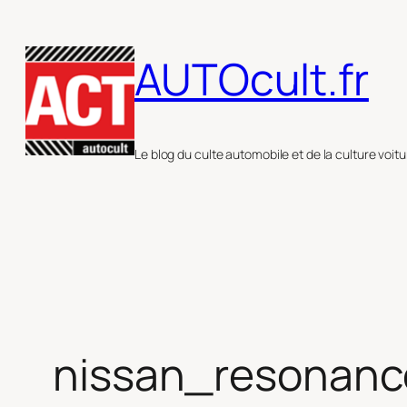
Aller
au
AUTOcult.fr
contenu
Le blog du culte automobile et de la culture voitu
nissan_resonan