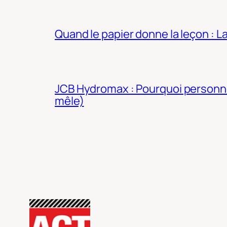
Quand le papier donne la leçon : 
JCB Hydromax : Pourquoi personne 
mêle)