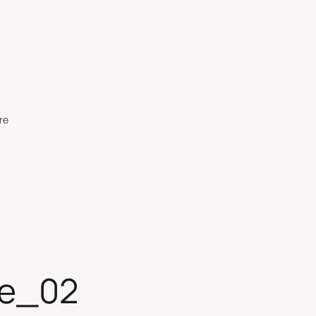
re
ce_02