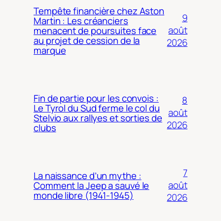
Tempête financière chez Aston
9
Martin : Les créanciers
août
menacent de poursuites face
au projet de cession de la
2026
marque
Fin de partie pour les convois :
8
Le Tyrol du Sud ferme le col du
août
Stelvio aux rallyes et sorties de
2026
clubs
7
La naissance d’un mythe :
août
Comment la Jeep a sauvé le
monde libre (1941-1945)
2026