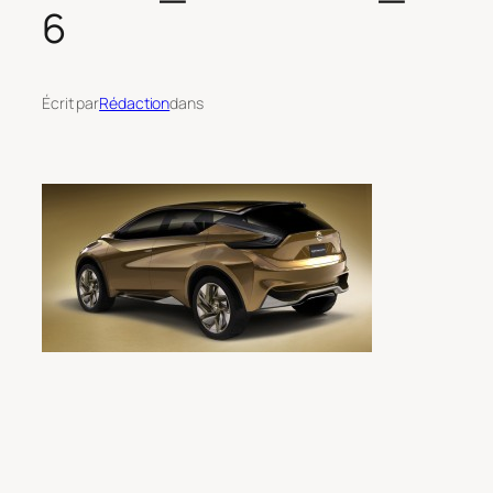
6
Écrit par
Rédaction
dans