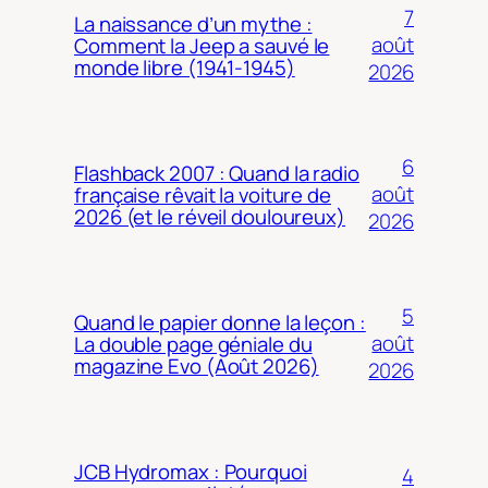
7
La naissance d’un mythe :
août
Comment la Jeep a sauvé le
monde libre (1941-1945)
2026
6
Flashback 2007 : Quand la radio
août
française rêvait la voiture de
2026 (et le réveil douloureux)
2026
5
Quand le papier donne la leçon :
août
La double page géniale du
magazine Evo (Août 2026)
2026
JCB Hydromax : Pourquoi
4