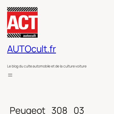
Aller
au
contenu
AUTOcult.fr
Le blog du culte automobile et de la culture voiture
Peugeot_308_03