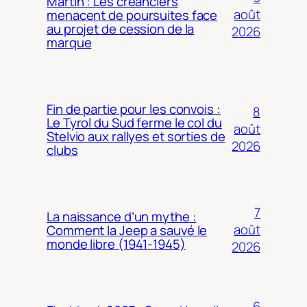
Martin : Les créanciers
août
menacent de poursuites face
au projet de cession de la
2026
marque
Fin de partie pour les convois :
8
Le Tyrol du Sud ferme le col du
août
Stelvio aux rallyes et sorties de
2026
clubs
7
La naissance d’un mythe :
août
Comment la Jeep a sauvé le
monde libre (1941-1945)
2026
6