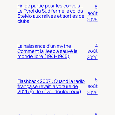
Fin de partie pour les convois :
8
Le Tyrol du Sud ferme le col du
août
Stelvio aux rallyes et sorties de
2026
clubs
7
La naissance d’un mythe :
août
Comment la Jeep a sauvé le
monde libre (1941-1945)
2026
6
Flashback 2007 : Quand la radio
août
française rêvait la voiture de
2026 (et le réveil douloureux)
2026
5