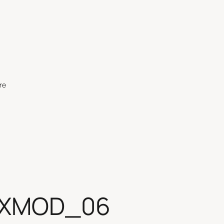
re
_XMOD_06