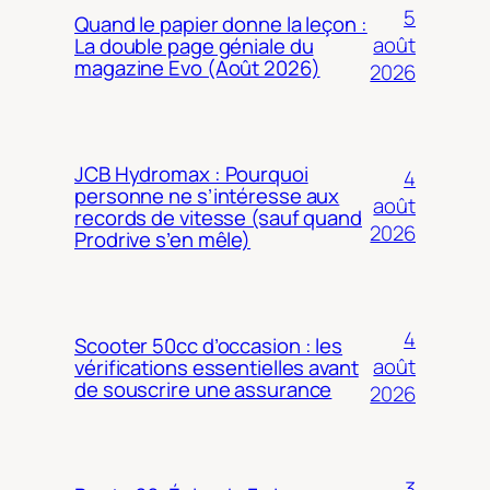
5
Quand le papier donne la leçon :
août
La double page géniale du
magazine Evo (Août 2026)
2026
JCB Hydromax : Pourquoi
4
personne ne s’intéresse aux
août
records de vitesse (sauf quand
2026
Prodrive s’en mêle)
4
Scooter 50cc d’occasion : les
août
vérifications essentielles avant
de souscrire une assurance
2026
3