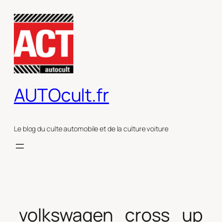
Aller
au
contenu
AUTOcult.fr
Le blog du culte automobile et de la culture voiture
volkswagen_cross_up