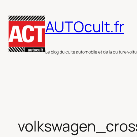
Aller
au
AUTOcult.fr
contenu
Le blog du culte automobile et de la culture voitu
volkswagen_cro