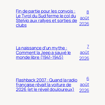
Fin de partie pour les convois :
8
Le Tyrol du Sud ferme le col du
août
Stelvio aux rallyes et sorties de
2026
clubs
7
La naissance d’un mythe :
août
Comment la Jeep a sauvé le
monde libre (1941-1945)
2026
6
Flashback 2007 : Quand la radio
août
française rêvait la voiture de
2026 (et le réveil douloureux)
2026