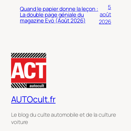
5
Quand le papier donne la leçon :
août
La double page géniale du
magazine Evo (Août 2026)
2026
AUTOcult.fr
Le blog du culte automobile et de la culture
voiture