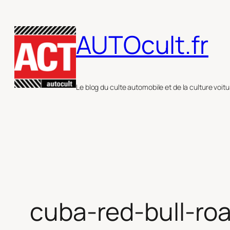
Aller
au
AUTOcult.fr
contenu
Le blog du culte automobile et de la culture voitu
cuba-red-bull-roa