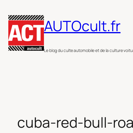
Aller
au
AUTOcult.fr
contenu
Le blog du culte automobile et de la culture voitu
cuba-red-bull-roa