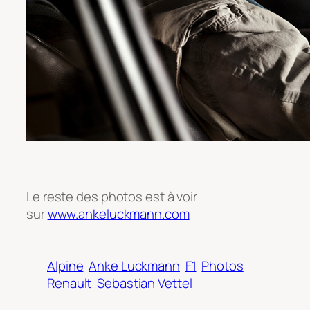
Le reste des photos est à voir
sur
www.ankeluckmann.com
Alpine
Anke Luckmann
F1
Photos
Renault
Sebastian Vettel