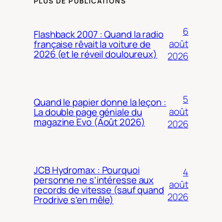
PLUS DE PUBLICATIONS
6
Flashback 2007 : Quand la radio
août
française rêvait la voiture de
2026 (et le réveil douloureux)
2026
5
Quand le papier donne la leçon :
août
La double page géniale du
magazine Evo (Août 2026)
2026
JCB Hydromax : Pourquoi
4
personne ne s’intéresse aux
août
records de vitesse (sauf quand
2026
Prodrive s’en mêle)