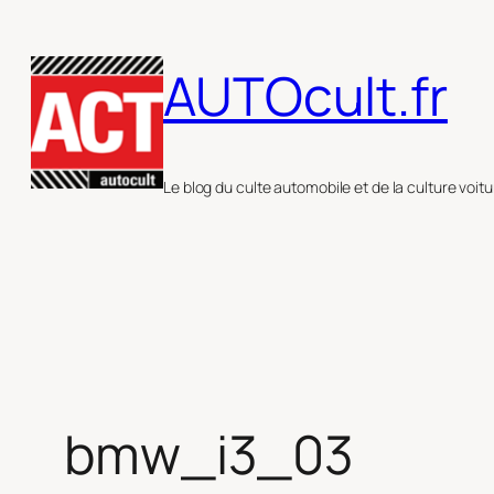
Aller
au
AUTOcult.fr
contenu
Le blog du culte automobile et de la culture voitu
bmw_i3_03