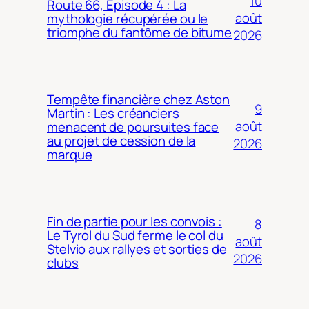
10
Route 66, Épisode 4 : La
août
mythologie récupérée ou le
triomphe du fantôme de bitume
2026
Tempête financière chez Aston
9
Martin : Les créanciers
août
menacent de poursuites face
au projet de cession de la
2026
marque
Fin de partie pour les convois :
8
Le Tyrol du Sud ferme le col du
août
Stelvio aux rallyes et sorties de
2026
clubs