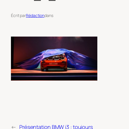
Écrit par
Rédaction
dans
←
Présentation BMW i3 : toujours