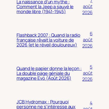
7
La naissance d’un mythe :
août
Comment la Jeep a sauvé le
monde libre (1941-1945)
2026
6
Flashback 2007 : Quand la radio
août
française rêvait la voiture de
2026 (et le réveil douloureux)
2026
5
Quand le papier donne la leçon :
août
La double page géniale du
magazine Evo (Août 2026)
2026
JCB Hydromax : Pourquoi
4
personne ne s’intéresse aux
août