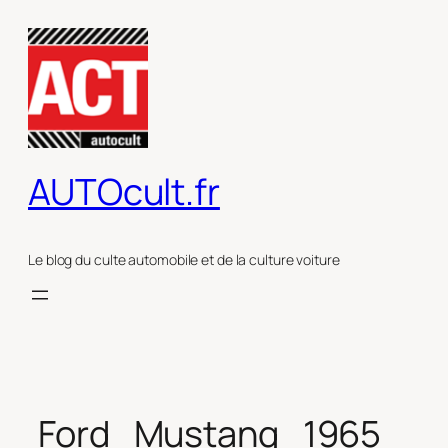
Aller
au
contenu
AUTOcult.fr
Le blog du culte automobile et de la culture voiture
Ford_Mustang_1965_