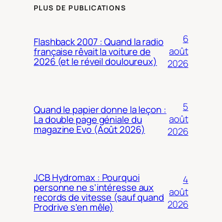
PLUS DE PUBLICATIONS
6
Flashback 2007 : Quand la radio
août
française rêvait la voiture de
2026 (et le réveil douloureux)
2026
5
Quand le papier donne la leçon :
août
La double page géniale du
magazine Evo (Août 2026)
2026
JCB Hydromax : Pourquoi
4
personne ne s’intéresse aux
août
records de vitesse (sauf quand
2026
Prodrive s’en mêle)