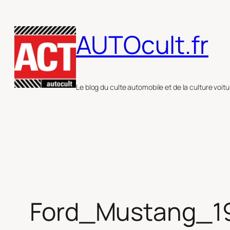
Aller
au
AUTOcult.fr
contenu
Le blog du culte automobile et de la culture voitu
Ford_Mustang_1