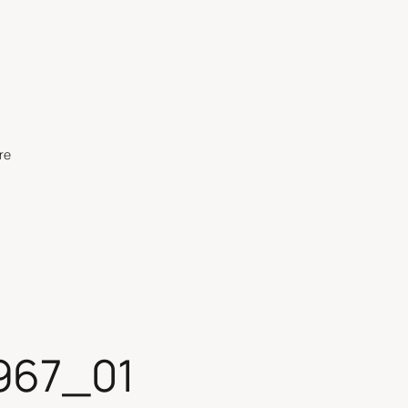
re
967_01