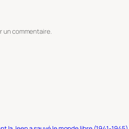
er un commentaire.
t la Jeep a sauvé le monde libre (1941-1945)