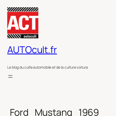
Aller
au
contenu
AUTOcult.fr
Le blog du culte automobile et de la culture voiture
Ford_Mustang_1969_