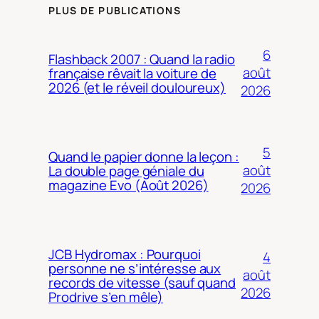
PLUS DE PUBLICATIONS
6
Flashback 2007 : Quand la radio
août
française rêvait la voiture de
2026 (et le réveil douloureux)
2026
5
Quand le papier donne la leçon :
août
La double page géniale du
magazine Evo (Août 2026)
2026
JCB Hydromax : Pourquoi
4
personne ne s’intéresse aux
août
records de vitesse (sauf quand
2026
Prodrive s’en mêle)