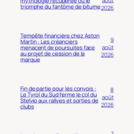
août
mythologie récupérée ou le
triomphe du fantôme de bitume
2026
Tempête financière chez Aston
9
Martin : Les créanciers
août
menacent de poursuites face
au projet de cession de la
2026
marque
Fin de partie pour les convois :
8
Le Tyrol du Sud ferme le col du
août
Stelvio aux rallyes et sorties de
2026
clubs
7