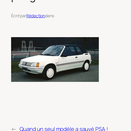
Écrit par
Rédaction
dans
←
Quand un seul modèle a sauvé PSA !