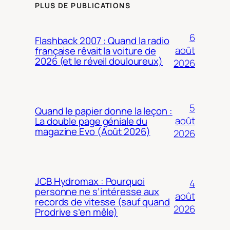
PLUS DE PUBLICATIONS
6
Flashback 2007 : Quand la radio
août
française rêvait la voiture de
2026 (et le réveil douloureux)
2026
5
Quand le papier donne la leçon :
août
La double page géniale du
magazine Evo (Août 2026)
2026
JCB Hydromax : Pourquoi
4
personne ne s’intéresse aux
août
records de vitesse (sauf quand
2026
Prodrive s’en mêle)