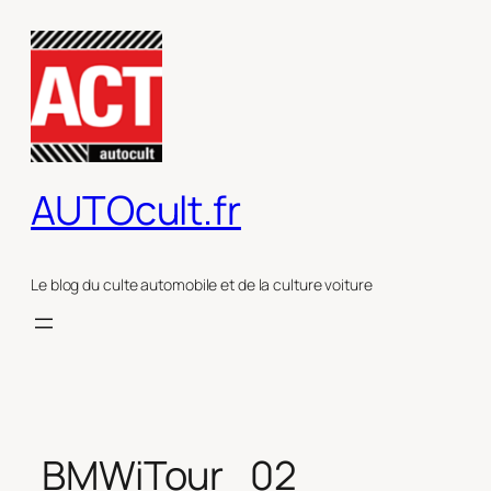
Aller
au
contenu
AUTOcult.fr
Le blog du culte automobile et de la culture voiture
BMWiTour_02