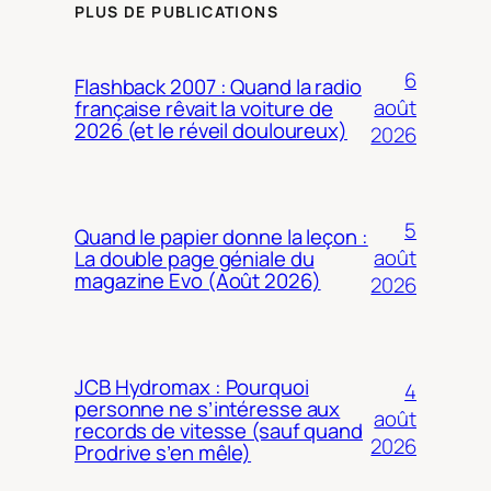
PLUS DE PUBLICATIONS
6
Flashback 2007 : Quand la radio
août
française rêvait la voiture de
2026 (et le réveil douloureux)
2026
5
Quand le papier donne la leçon :
août
La double page géniale du
magazine Evo (Août 2026)
2026
JCB Hydromax : Pourquoi
4
personne ne s’intéresse aux
août
records de vitesse (sauf quand
2026
Prodrive s’en mêle)