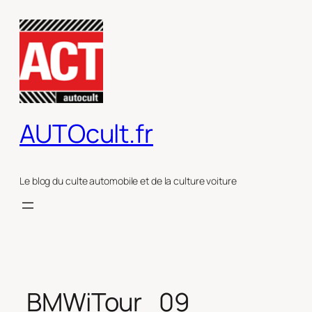
Aller
au
contenu
AUTOcult.fr
Le blog du culte automobile et de la culture voiture
BMWiTour_09