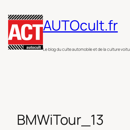
Aller
au
AUTOcult.fr
contenu
Le blog du culte automobile et de la culture voitu
BMWiTour_13