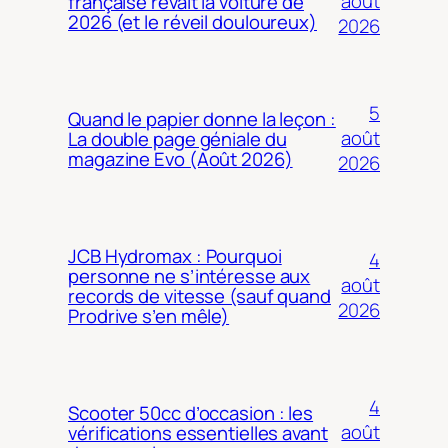
août
française rêvait la voiture de
2026 (et le réveil douloureux)
2026
5
Quand le papier donne la leçon :
août
La double page géniale du
magazine Evo (Août 2026)
2026
JCB Hydromax : Pourquoi
4
personne ne s’intéresse aux
août
records de vitesse (sauf quand
2026
Prodrive s’en mêle)
4
Scooter 50cc d’occasion : les
août
vérifications essentielles avant