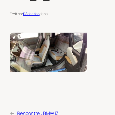
Écrit par
Rédaction
dans
←
Rencontre : BMW i3