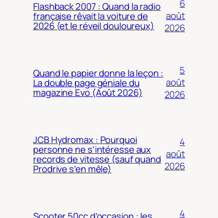
6
Flashback 2007 : Quand la radio
août
française rêvait la voiture de
2026 (et le réveil douloureux)
2026
5
Quand le papier donne la leçon :
août
La double page géniale du
magazine Evo (Août 2026)
2026
JCB Hydromax : Pourquoi
4
personne ne s’intéresse aux
août
records de vitesse (sauf quand
2026
Prodrive s’en mêle)
4
Scooter 50cc d’occasion : les