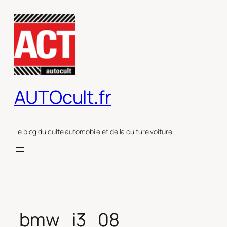
Aller
au
contenu
AUTOcult.fr
Le blog du culte automobile et de la culture voiture
bmw_i3_08