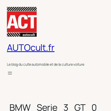
Aller
au
contenu
AUTOcult.fr
Le blog du culte automobile et de la culture voiture
BMW_Serie_3_GT_0