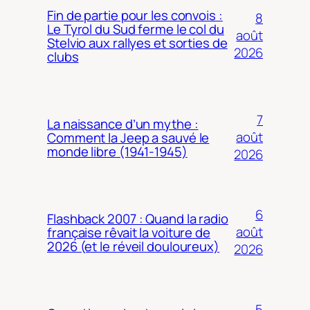
Fin de partie pour les convois :
8
Le Tyrol du Sud ferme le col du
août
Stelvio aux rallyes et sorties de
2026
clubs
7
La naissance d’un mythe :
août
Comment la Jeep a sauvé le
monde libre (1941-1945)
2026
6
Flashback 2007 : Quand la radio
août
française rêvait la voiture de
2026 (et le réveil douloureux)
2026
5