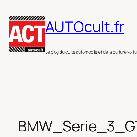
Aller
au
AUTOcult.fr
contenu
Le blog du culte automobile et de la culture voitu
BMW_Serie_3_G