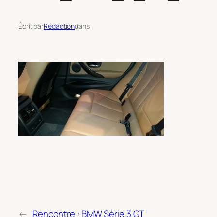
Écrit par
Rédaction
dans
←
Rencontre : BMW Série 3 GT