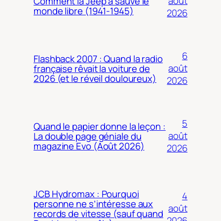
août
Comment la Jeep a sauvé le
monde libre (1941-1945)
2026
6
Flashback 2007 : Quand la radio
août
française rêvait la voiture de
2026 (et le réveil douloureux)
2026
5
Quand le papier donne la leçon :
août
La double page géniale du
magazine Evo (Août 2026)
2026
JCB Hydromax : Pourquoi
4
personne ne s’intéresse aux
août
records de vitesse (sauf quand
2026