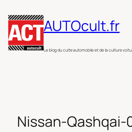
Aller
au
AUTOcult.fr
contenu
Le blog du culte automobile et de la culture voitu
Nissan-Qashqai-