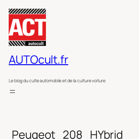
Aller
au
contenu
AUTOcult.fr
Le blog du culte automobile et de la culture voiture
Peugeot_208_HYbrid