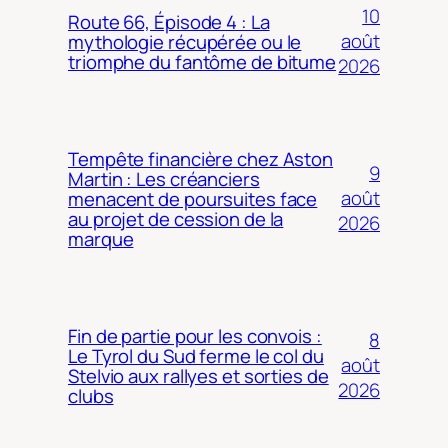
10
Route 66, Épisode 4 : La
août
mythologie récupérée ou le
triomphe du fantôme de bitume
2026
Tempête financière chez Aston
9
Martin : Les créanciers
août
menacent de poursuites face
au projet de cession de la
2026
marque
Fin de partie pour les convois :
8
Le Tyrol du Sud ferme le col du
août
Stelvio aux rallyes et sorties de
2026
clubs