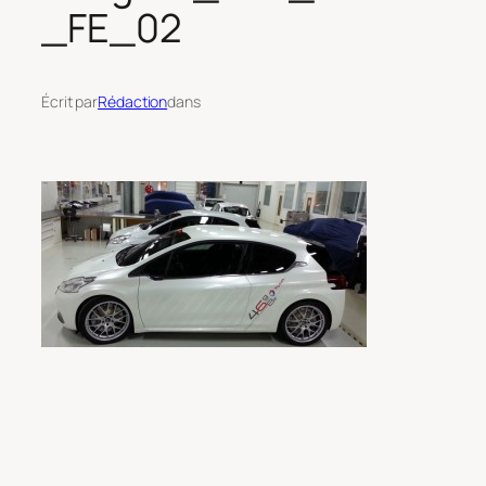
_FE_02
Écrit par
Rédaction
dans