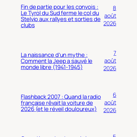
Fin de partie pour les convois :
8
Le Tyrol du Sud ferme le col du
août
Stelvio aux rallyes et sorties de
2026
clubs
7
La naissance d’un mythe :
août
Comment la Jeep a sauvé le
monde libre (1941-1945)
2026
6
Flashback 2007 : Quand la radio
août
française rêvait la voiture de
2026 (et le réveil douloureux)
2026
5