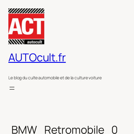
Aller
au
contenu
AUTOcult.fr
Le blog du culte automobile et de la culture voiture
BMW_Retromobile_0