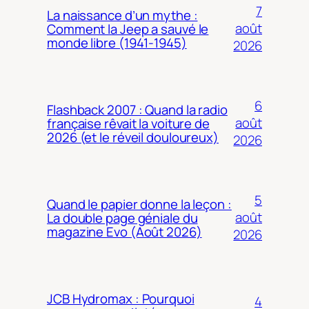
7
La naissance d’un mythe :
août
Comment la Jeep a sauvé le
monde libre (1941-1945)
2026
6
Flashback 2007 : Quand la radio
août
française rêvait la voiture de
2026 (et le réveil douloureux)
2026
5
Quand le papier donne la leçon :
août
La double page géniale du
magazine Evo (Août 2026)
2026
JCB Hydromax : Pourquoi
4