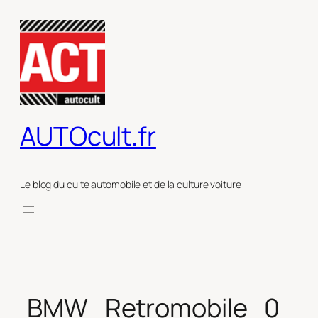
Aller
au
contenu
AUTOcult.fr
Le blog du culte automobile et de la culture voiture
BMW_Retromobile_0