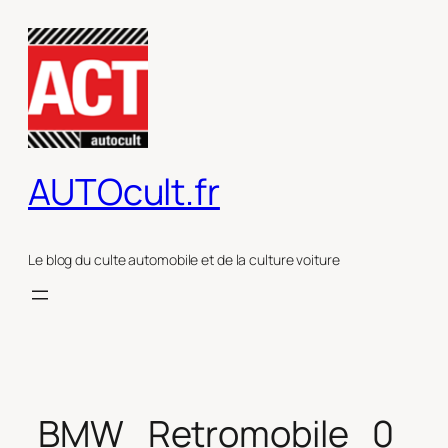
Aller
au
contenu
AUTOcult.fr
Le blog du culte automobile et de la culture voiture
BMW_Retromobile_0