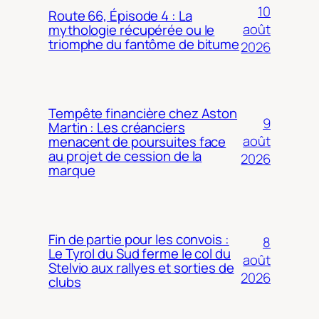
10
Route 66, Épisode 4 : La
août
mythologie récupérée ou le
triomphe du fantôme de bitume
2026
Tempête financière chez Aston
9
Martin : Les créanciers
août
menacent de poursuites face
au projet de cession de la
2026
marque
Fin de partie pour les convois :
8
Le Tyrol du Sud ferme le col du
août
Stelvio aux rallyes et sorties de
2026
clubs