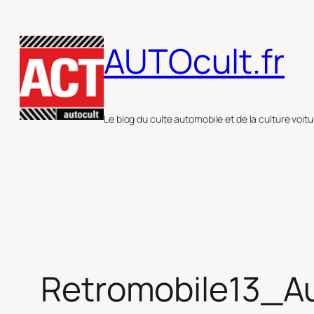
Aller
au
AUTOcult.fr
contenu
Le blog du culte automobile et de la culture voitu
Retromobile13_