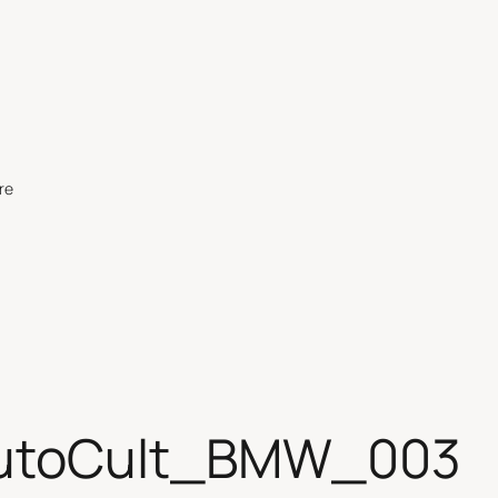
re
AutoCult_BMW_003