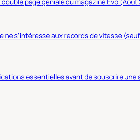
La double page géniale du magazine Evo (Août
ne s’intéresse aux records de vitesse (sauf
fications essentielles avant de souscrire une