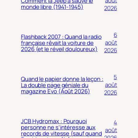
août
Comment la Jeep a sauvé le
monde libre (1941-1945)
2026
6
Flashback 2007 : Quand la radio
août
française rêvait la voiture de
2026 (et le réveil douloureux)
2026
5
Quand le papier donne la leçon :
août
La double page géniale du
magazine Evo (Août 2026)
2026
JCB Hydromax : Pourquoi
4
personne ne s’intéresse aux
août
records de vitesse (sauf quand
2026