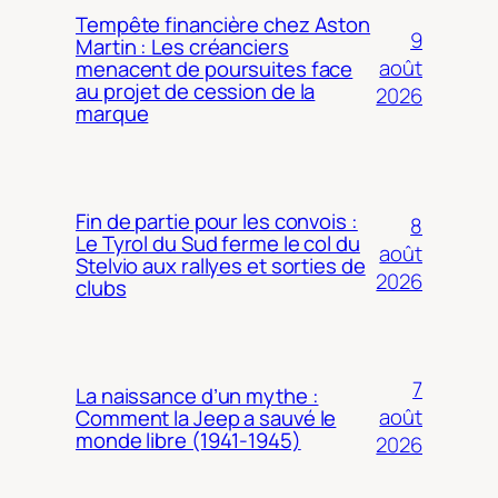
Tempête financière chez Aston
9
Martin : Les créanciers
août
menacent de poursuites face
au projet de cession de la
2026
marque
Fin de partie pour les convois :
8
Le Tyrol du Sud ferme le col du
août
Stelvio aux rallyes et sorties de
2026
clubs
7
La naissance d’un mythe :
août
Comment la Jeep a sauvé le
monde libre (1941-1945)
2026