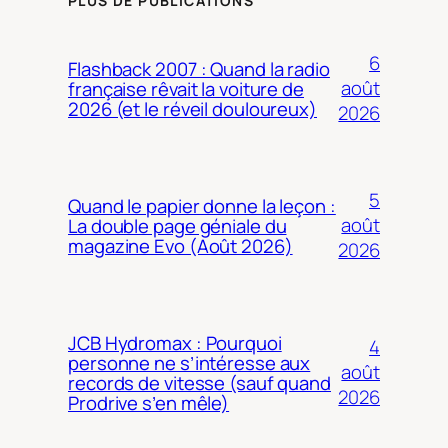
PLUS DE PUBLICATIONS
6
Flashback 2007 : Quand la radio
août
française rêvait la voiture de
2026 (et le réveil douloureux)
2026
5
Quand le papier donne la leçon :
août
La double page géniale du
magazine Evo (Août 2026)
2026
JCB Hydromax : Pourquoi
4
personne ne s’intéresse aux
août
records de vitesse (sauf quand
2026
Prodrive s’en mêle)