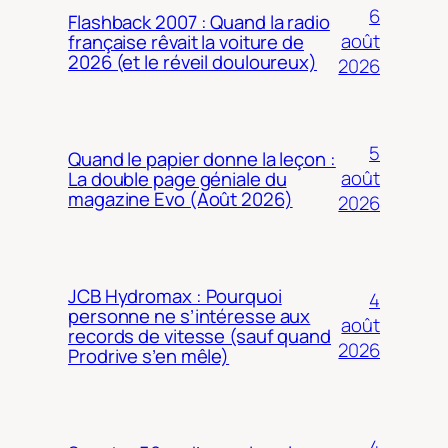
6
Flashback 2007 : Quand la radio
août
française rêvait la voiture de
2026 (et le réveil douloureux)
2026
5
Quand le papier donne la leçon :
août
La double page géniale du
magazine Evo (Août 2026)
2026
JCB Hydromax : Pourquoi
4
personne ne s’intéresse aux
août
records de vitesse (sauf quand
2026
Prodrive s’en mêle)
4