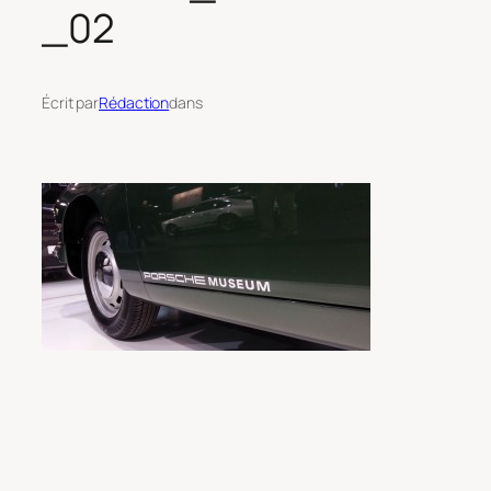
_02
Écrit par
Rédaction
dans