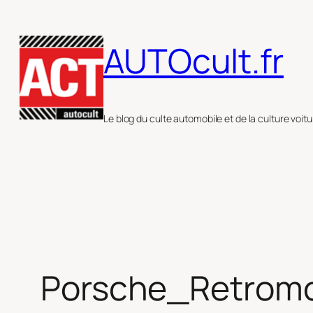
Aller
au
AUTOcult.fr
contenu
Le blog du culte automobile et de la culture voitu
Porsche_Retromo