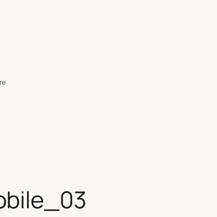
re
bile_03