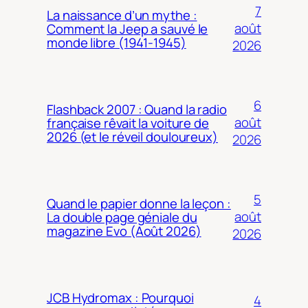
7
La naissance d’un mythe :
août
Comment la Jeep a sauvé le
monde libre (1941-1945)
2026
6
Flashback 2007 : Quand la radio
août
française rêvait la voiture de
2026 (et le réveil douloureux)
2026
5
Quand le papier donne la leçon :
août
La double page géniale du
magazine Evo (Août 2026)
2026
JCB Hydromax : Pourquoi
4