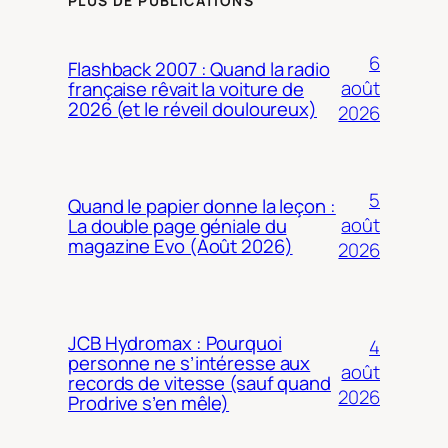
PLUS DE PUBLICATIONS
6
Flashback 2007 : Quand la radio
août
française rêvait la voiture de
2026 (et le réveil douloureux)
2026
5
Quand le papier donne la leçon :
août
La double page géniale du
magazine Evo (Août 2026)
2026
JCB Hydromax : Pourquoi
4
personne ne s’intéresse aux
août
records de vitesse (sauf quand
2026
Prodrive s’en mêle)