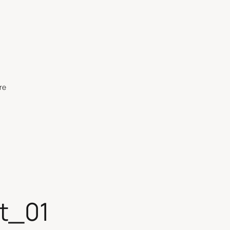
re
t_01