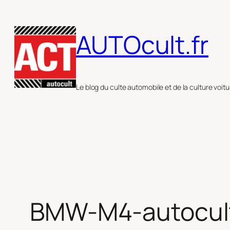
Aller
au
AUTOcult.fr
contenu
Le blog du culte automobile et de la culture voitu
BMW-M4-autocul