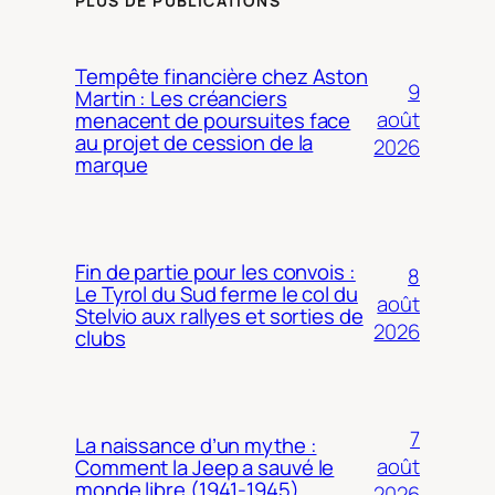
PLUS DE PUBLICATIONS
Tempête financière chez Aston
9
Martin : Les créanciers
août
menacent de poursuites face
au projet de cession de la
2026
marque
Fin de partie pour les convois :
8
Le Tyrol du Sud ferme le col du
août
Stelvio aux rallyes et sorties de
2026
clubs
7
La naissance d’un mythe :
août
Comment la Jeep a sauvé le
monde libre (1941-1945)
2026