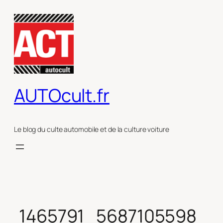
Aller
au
contenu
AUTOcult.fr
Le blog du culte automobile et de la culture voiture
1465791_5687105598