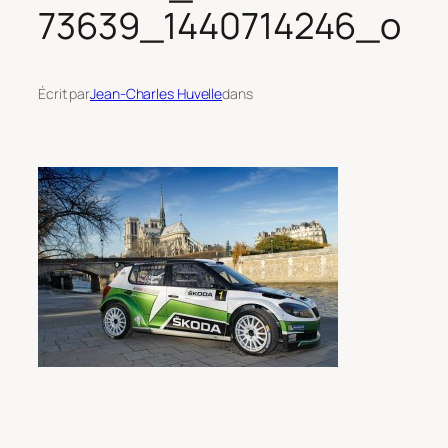
73639_1440714246_o
Écrit par
Jean-Charles Huvelle
dans