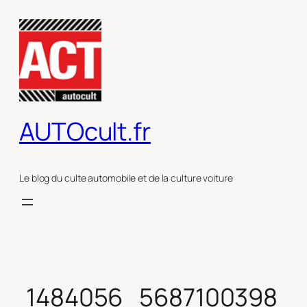
Aller
au
contenu
AUTOcult.fr
Le blog du culte automobile et de la culture voiture
1484056_5687100398