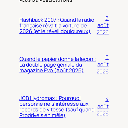
PLUS DE PUBLICATIONS
6
Flashback 2007 : Quand la radio
août
française rêvait la voiture de
2026 (et le réveil douloureux)
2026
5
Quand le papier donne la leçon :
août
La double page géniale du
magazine Evo (Août 2026)
2026
JCB Hydromax : Pourquoi
4
personne ne s’intéresse aux
août
records de vitesse (sauf quand
2026
Prodrive s’en mêle)