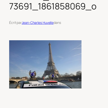
73691_1861858069_o
Écrit par
Jean-Charles Huvelle
dans