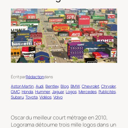
Écrit par
Rédaction
dans
Aston Martin
, 
Audi
, 
Bentley
, 
Blog
, 
BMW
, 
Chevrolet
, 
Chrysler
, 
GMC
, 
Honda
, 
Hummer
, 
Jaguar
, 
Logos
, 
Mercedes
, 
Publicités
, 
Subaru
, 
Toyota
, 
Vidéos
, 
Volvo
Oscar du meilleur court métrage en 2010,
Logorama détourne trois mille logos dans un