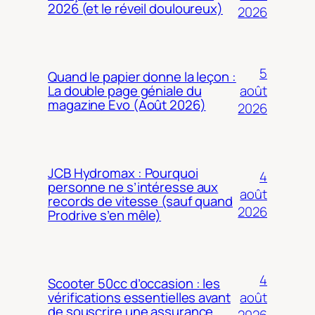
2026 (et le réveil douloureux)
2026
5
Quand le papier donne la leçon :
août
La double page géniale du
magazine Evo (Août 2026)
2026
JCB Hydromax : Pourquoi
4
personne ne s’intéresse aux
août
records de vitesse (sauf quand
2026
Prodrive s’en mêle)
4
Scooter 50cc d’occasion : les
août
vérifications essentielles avant
de souscrire une assurance
2026