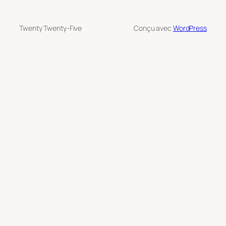
Twenty Twenty-Five
Conçu avec
WordPress