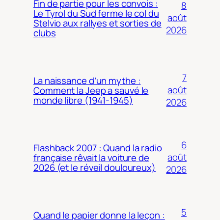
Fin de partie pour les convois :
8
Le Tyrol du Sud ferme le col du
août
Stelvio aux rallyes et sorties de
2026
clubs
7
La naissance d’un mythe :
août
Comment la Jeep a sauvé le
monde libre (1941-1945)
2026
6
Flashback 2007 : Quand la radio
août
française rêvait la voiture de
2026 (et le réveil douloureux)
2026
5
Quand le papier donne la leçon :